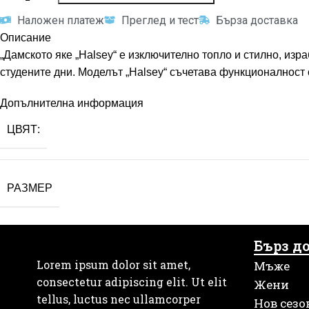
Наложен платеж
Преглед и тест
Бърза доставка
Описание
„Дамското яке „Halsey“ е изключително топло и стилно, из
студените дни. Моделът „Halsey“ съчетава функционалност 
Допълнителна информация
ЦВЯТ:
РАЗМЕР
Бърз д
Lorem ipsum dolor sit amet,
Мъже
consectetur adipiscing elit. Ut elit
Жени
tellus, luctus nec ullamcorper
Нов сезо