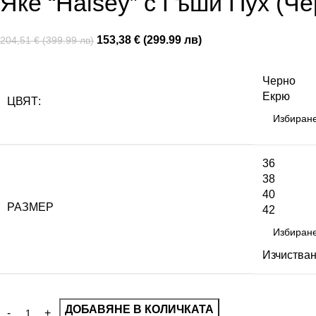
Яке “Halsey” с Гъши Пух (Че
153,38 € (299.99 лв)
204,51 € (399.99 лв)
Черно
Екрю
ЦВЯТ:
36
38
40
РАЗМЕР
42
Изчиства
ДОБАВЯНЕ В КОЛИЧКАТА