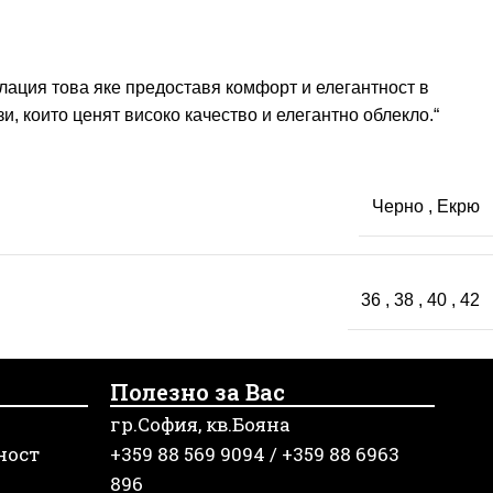
олация това яке предоставя комфорт и елегантност в
, които ценят високо качество и елегантно облекло.“
Черно
,
Екрю
36
,
38
,
40
,
42
Полезно за Вас
гр.София, кв.Бояна
ност
+359 88 569 9094 / +359 88 6963
896