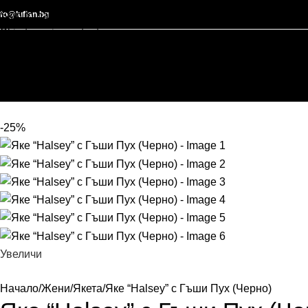
nfo@lufian.bg
Skip to navigation
Skip to main content
-25%
Увеличи
Начало
Жени
Якета
Яке “Halsey” с Гъши Пух (Черно)