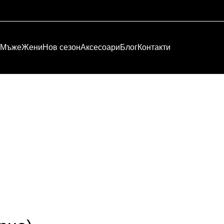
Мъже
Жени
Нов сезон
Аксесоари
Блог
Контакти