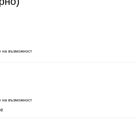
рно)
не