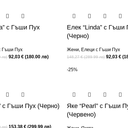
a” с Гъши Пух
Елек “Linda” с Гъши 
(Черно)
с Гъши Пух
Жени
,
Елеци с Гъши Пух
92,03 € (180.00 лв)
92,03 € (1
 лв)
148,27 € (289.99 лв)
-25%
” с Гъши Пух (Черно)
Яке “Pearl” с Гъши П
(Червено)
153,38 € (299.99 лв)
 лв)