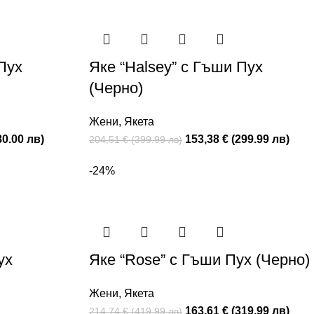
Пух
Яке “Halsey” с Гъши Пух
(Черно)
Жени
,
Якета
80.00 лв)
153,38 € (299.99 лв)
204,51 € (399.99 лв)
-24%
ух
Яке “Rose” с Гъши Пух (Черно)
Жени
,
Якета
163,61 € (319.99 лв)
214,74 € (419.99 лв)