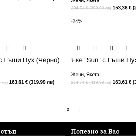
Жени
,
Якета
153,38 € (
204,51 € (399.99 лв)
-24%
 с Гъши Пух (Черно)
Яке “Sun” с Гъши Пу
Жени
,
Якета
163,61 € (319.99 лв)
163,61 € (
 лв)
214,74 € (419.99 лв)
1
2
→
остъп
Полезно за Вас