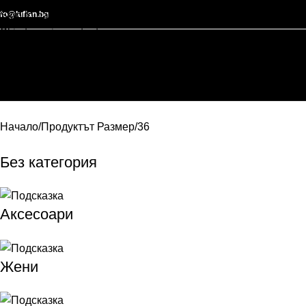
nfo@lufian.bg
Skip to navigation
Skip to main content
Начало
Продуктът Размер
36
Без категория
Аксесоари
Жени