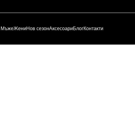
Мъже
Жени
Нов сезон
Аксесоари
Блог
Контакти