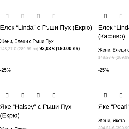
Eлек “Linda” с Гъши Пух (Екрю)
Елек “Lind
(Кафяво)
Жени
,
Елеци с Гъши Пух
92,03 € (180.00 лв)
148,27 € (289.99 лв)
Жени
,
Елеци 
148,27 € (289.99
-25%
-25%
Яке “Halsey” с Гъши Пух
Яке “Pearl
(Екрю)
Жени
,
Якета
204,51 € (399.99