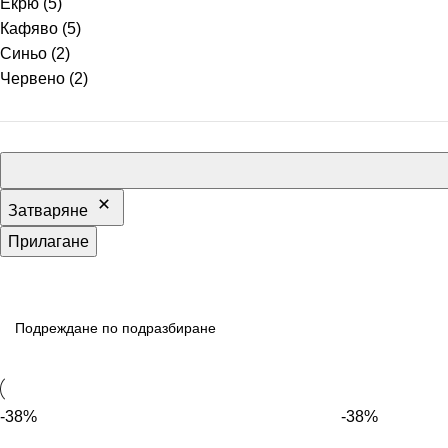
Екрю
(5)
Кафяво
(5)
Синьо
(2)
Червено
(2)
Затваряне
Прилагане
-38%
-38%