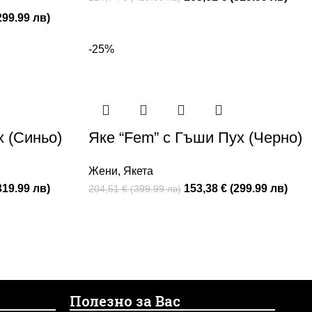
299.99 лв)
-25%
х (Синьо)
Яке “Fem” с Гъши Пух (Черно)
Жени
,
Якета
319.99 лв)
153,38 € (299.99 лв)
204,51 € (399.99 лв)
Полезно за Вас