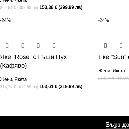
Жени
,
Якета
153,38 € (299.99 лв)
204,51 € (399.99 лв)
-24%
-24%
Яке “Rose” с Гъши Пух
Яке “Sun”
(Кафяво)
Жени
,
Якета
214,74 € (419.99
Жени
,
Якета
163,61 € (319.99 лв)
214,74 € (419.99 лв)
Бърз д