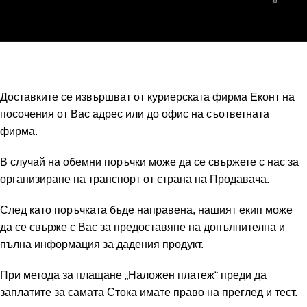
0
Skip to navigation
Навигация
Търсене
0,00
Skip to main content
Доставка
Начало
Доставка
Доставките се извършват от куриерскaта фирма Еконт на
посочения от Вас адрес или до офис на съответната
фирма.
В случай на обемни поръчки може да се свържете с нас за
организиране на транспорт от страна на Продавача.
След като поръчката бъде направена, нашият екип може
да се свърже с Вас за предоставяне на допълнителна и
пълна информация за дадения продукт.
При метода за плащане „Наложен платеж“ преди да
заплатите за самата Стока имате право на преглед и тест.