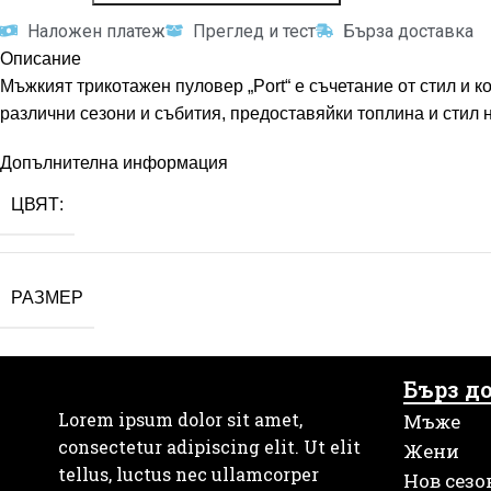
Наложен платеж
Преглед и тест
Бърза доставка
Описание
Мъжкият трикотажен пуловер „Port“ е съчетание от стил и 
различни сезони и събития, предоставяйки топлина и стил на
Допълнителна информация
ЦВЯТ:
РАЗМЕР
Бърз д
Lorem ipsum dolor sit amet,
Мъже
consectetur adipiscing elit. Ut elit
Жени
tellus, luctus nec ullamcorper
Нов сезо