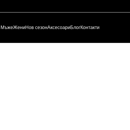
Мъже
Жени
Нов сезон
Аксесоари
Блог
Контакти