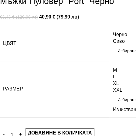
Мъжки Пуловер “Port” Черно
40,90 € (79.99 лв)
66,46 € (129.98 лв)
Черно
Сиво
ЦВЯТ:
M
L
XL
РАЗМЕР
XXL
Изчиства
ДОБАВЯНЕ В КОЛИЧКАТА