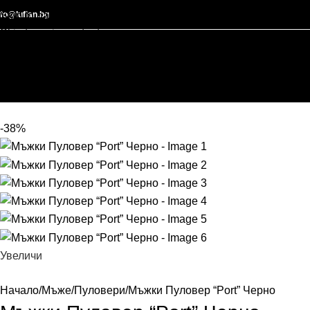
nfo@lufian.bg
Skip to navigation
Skip to main content
-38%
Увеличи
Начало
Мъже
Пуловери
Мъжки Пуловер “Port” Черно