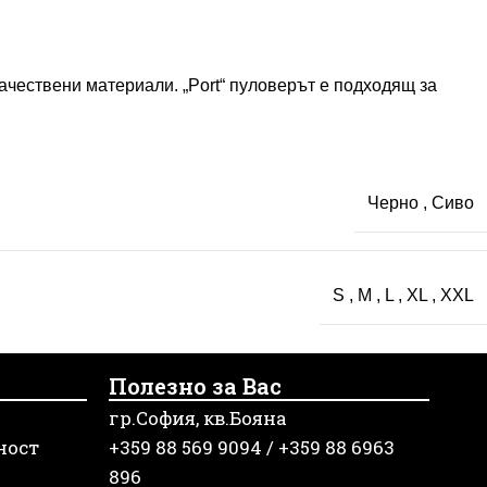
качествени материали. „Port“ пуловерът е подходящ за
Черно
,
Сиво
S
,
M
,
L
,
XL
,
XXL
Полезно за Вас
гр.София, кв.Бояна
ност
+359 88 569 9094 / +359 88 6963
896