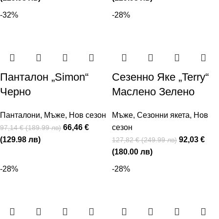
-32%
-28%
Панталон „Simon“
Сезенно Яке „Terry“
Черно
Маслено Зелено
Панталони
,
Мъже
,
Нов сезон
Мъже
,
Сезонни якета
,
Нов
66,46 €
сезон
97,14 € (189.99 лв)
(129.98 лв)
92,03 €
127,82 € (249.99 лв)
(180.00 лв)
-28%
-28%