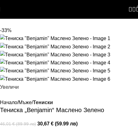
Skip to navigation
Skip to main content
-33%
Увеличи
Начало
Мъже
Тениски
Тениска „Benjamin“ Маслено Зелено
30,67 € (59.99 лв)
46,01 € (89.99 лв)