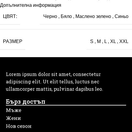
Допълнителна информация
ЦВЯТ:
Черно
,
Бяло
,
Маслено зелено
,
Синьо
РАЗМЕР
S
,
M
,
L
,
XL
,
XXL
Lorem ipsum dolor sit amet, consectetur
adipiscing elit. Ut elit tellus, luctus nec
ullamcorper mattis, pulvinar dapibus leo.
Бърз достъп
Мъже
Жени
Нов сезон