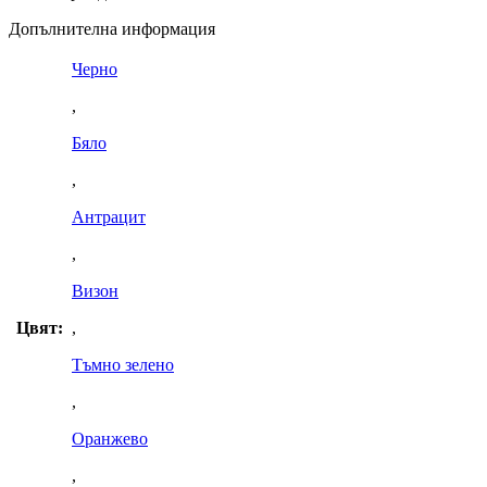
Допълнителна информация
Черно
,
Бяло
,
Антрацит
,
Визон
Цвят:
,
Тъмно зелено
,
Оранжево
,