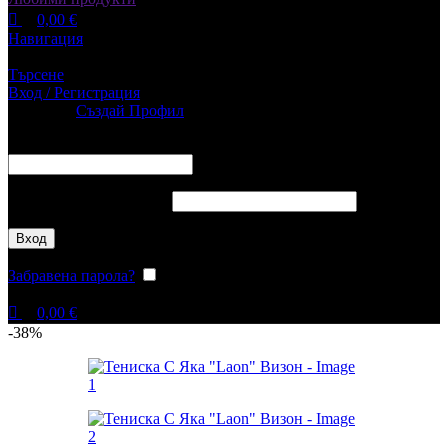
0,00
€
Навигация
Търсене
Вход / Регистрация
Впиши се
Създай Профил
Потребителско име или имейл адрес
*
Задължително
Парола
*
Задължително
Вход
Забравена парола?
Запомни ме
0,00
€
-38%