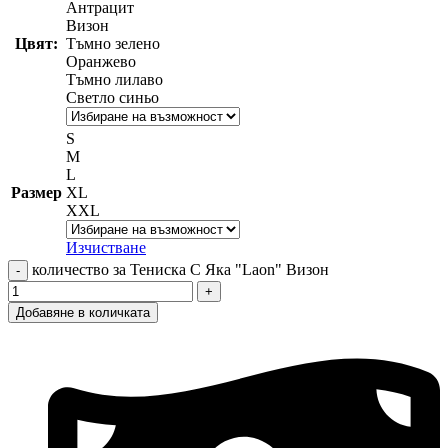
Антрацит
Визон
Цвят:
Тъмно зелено
Оранжево
Тъмно лилаво
Светло синьо
S
M
L
Размер
XL
XXL
Изчистване
количество за Тениска С Яка "Laon" Визон
Добавяне в количката