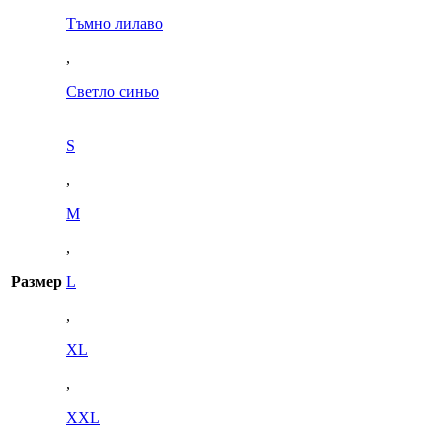
Тъмно лилаво
,
Светло синьо
S
,
M
,
Размер
L
,
XL
,
XXL