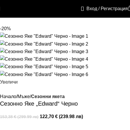
Skip to navigation
Вход / Регистрация
Skip to main content
-20%
Увеличи
Начало
Мъже
Сезонни якета
Сезонно Яке „Edward“ Черно
122,70 € (239.98 лв)
153,38 € (299.99 лв)