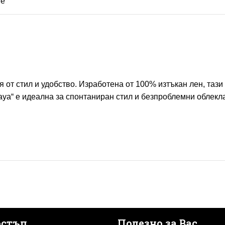
не
ия от стил и удобство. Изработена от 100% изтъкан лен, та
aya“ е идеална за спонтаниран стил и безпроблемни облекла
остъп
Полезно за Вас