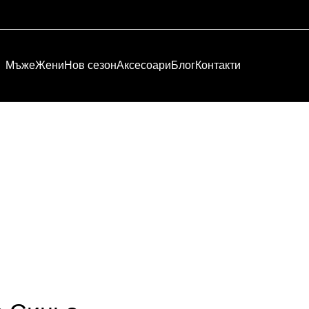
Мъже
Жени
Нов сезон
Аксесоари
Блог
Контакти