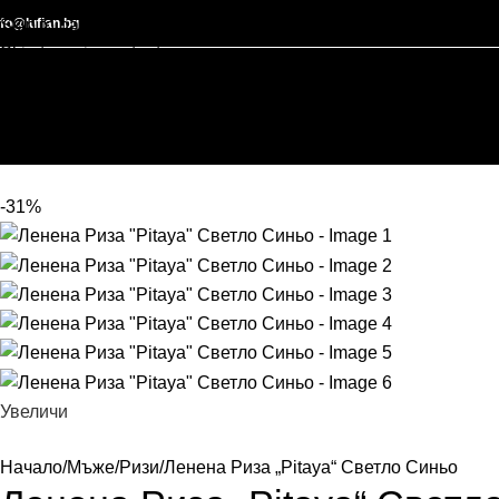
nfo@lufian.bg
Skip to navigation
Skip to main content
-31%
Увеличи
Начало
Мъже
Ризи
Ленена Риза „Pitaya“ Светло Синьо