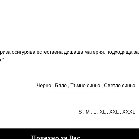
зи риза осигурява естествена дишаща материя, подходяща за
.“
Черно
,
Бяло
,
Тъмно синьо
,
Светло синьо
S
,
M
,
L
,
XL
,
XXL
,
XXXL
Полезно за Вас