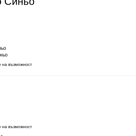
о Синьо
ньо
ньо