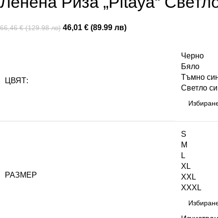
Ленена Риза „Pitaya“ Светл
46,01 € (89.99 лв)
66,46 € (129.98 лв)
Черно
Бяло
Тъмно си
ЦВЯТ:
Светло си
S
M
L
XL
РАЗМЕР
XXL
XXXL