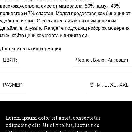
висококачествена смес от материали: 50% памук, 43%
полиестер и 7% еластан. Mодел предоставя комбинация от
удобство и стил. С елегантен дизайн и внимание към
детайлите, блузата „Range“ е подходящ избор за модерния
мъж, който цени комфорта и визията си.
Допълнителна информация
ЦВЯТ:
Черно
,
Бяло
,
Антрацит
РАЗМЕР
S
,
M
,
L
,
XL
,
XXL
Lorem ipsum dolor sit amet, consectetur
adipiscing elit. Ut elit tellus, luctus nec