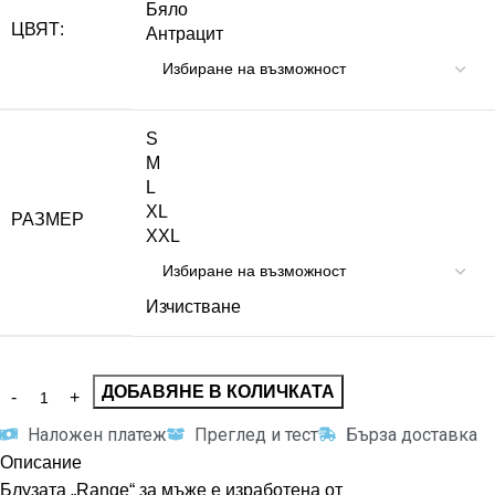
Бяло
ЦВЯТ:
Антрацит
S
M
L
XL
РАЗМЕР
XXL
Изчистване
ДОБАВЯНЕ В КОЛИЧКАТА
Наложен платеж
Преглед и тест
Бърза доставка
Описание
Блузата „Range“ за мъже е изработена от