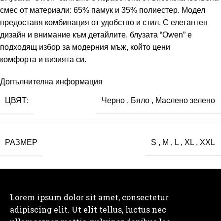
смес от материали: 65% памук и 35% полиестер. Mодел
предоставя комбинация от удобство и стил. С елегантен
дизайн и внимание към детайлите, блузата “Owen” е
подходящ избор за модерния мъж, който цени
комфорта и визията си.
Допълнителна информация
ЦВЯТ:
Черно
,
Бяло
,
Маслено зелено
РАЗМЕР
S
,
M
,
L
,
XL
,
XXL
Lorem ipsum dolor sit amet, consectetur
adipiscing elit. Ut elit tellus, luctus nec