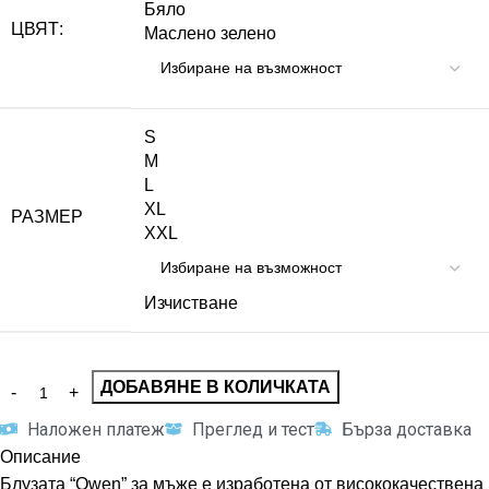
Бяло
ЦВЯТ:
Маслено зелено
S
M
L
XL
РАЗМЕР
XXL
Изчистване
ДОБАВЯНЕ В КОЛИЧКАТА
Наложен платеж
Преглед и тест
Бърза доставка
Описание
Блузата “Owen” за мъже е изработена от висококачествена