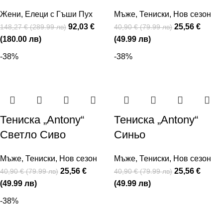
Жени
,
Елеци с Гъши Пух
Мъже
,
Тениски
,
Нов сезон
92,03 €
25,56 €
148,27 € (289.99 лв)
40,90 € (79.99 лв)
(180.00 лв)
(49.99 лв)
-38%
-38%
Тениска „Antony“
Тениска „Antony“
Светло Сиво
Синьо
Мъже
,
Тениски
,
Нов сезон
Мъже
,
Тениски
,
Нов сезон
25,56 €
25,56 €
40,90 € (79.99 лв)
40,90 € (79.99 лв)
(49.99 лв)
(49.99 лв)
-38%