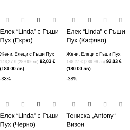
Eлек “Linda” с Гъши
Елек “Linda” с Гъши
Пух (Екрю)
Пух (Кафяво)
Жени
,
Елеци с Гъши Пух
Жени
,
Елеци с Гъши Пух
92,03 €
92,03 €
148,27 € (289.99 лв)
148,27 € (289.99 лв)
(180.00 лв)
(180.00 лв)
-38%
-38%
Елек “Linda” с Гъши
Тениска „Antony“
Пух (Черно)
Визон