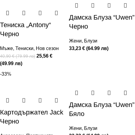
Дамска Блуза “Uwen”
Тениска „Antony“
Черно
Черно
Жени
,
Блузи
Мъже
,
Тениски
,
Нов сезон
33,23 € (64.99 лв)
25,56 €
40,90 € (79.99 лв)
(49.99 лв)
-33%
Дамска Блуза “Uwen”
Картодържател Jack
Бяло
Черно
Жени
,
Блузи