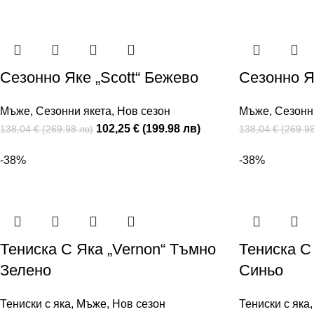
Сезонно Яке „Scott“ Бежево
Сезонно Я
Мъже
,
Сезонни якета
,
Нов сезон
Мъже
,
Сезонн
102,25 € (199.98 лв)
138,04 € (269.98 лв)
138,04 € (269.98
-38%
-38%
Тениска С Яка „Vernon“ Тъмно
Тениска С
Зелено
Синьо
Тениски с яка
,
Мъже
,
Нов сезон
Тениски с яка