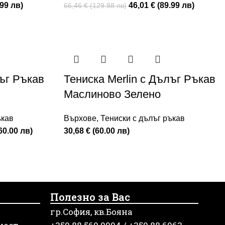
.99 лв)
46,01 € (89.99 лв)
66,46 € (129.98 лв)
лъг Ръкав
Тениска Merlin с Дълъг Ръкав
Маслиново Зелено
ъкав
Върхове
,
Тениски с дълъг ръкав
60.00 лв)
30,68 € (60.00 лв)
Полезно за Вас
гр.София, кв.Бояна