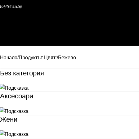
nfo@lufian.bg
Skip to navigation
Skip to main content
Начало
Продуктът Цвят:
Бежево
Без категория
Аксесоари
Жени