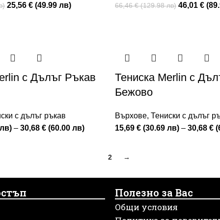
25,56 € (49.99 лв)
46,01 € (89
в)
66,46 € (129.98 лв)
erlin с Дълъг Ръкав
Тениска Merlin с Дъ
Бежово
ски с дълъг ръкав
Върхове
,
Тениски с дълъг р
 лв)
–
30,68 € (60.00 лв)
15,69 € (30.69 лв)
–
30,68 € (
1
2
→
остъп
Полезно за Вас
Общи условия