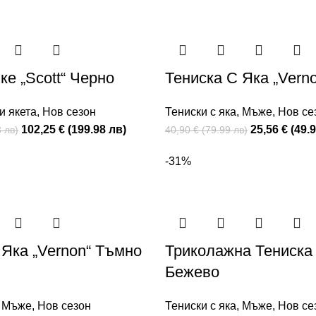
ке „Scott“ Черно
Тениска С Яка „Vern
и якета
,
Нов сезон
Тениски с яка
,
Мъже
,
Нов се
102,25 € (199.98 лв)
25,56 € (49.
 лв)
40,90 € (79.99 лв)
-31%
 Яка „Vernon“ Тъмно
Триколажна Тениска 
Бежево
,
Мъже
,
Нов сезон
Тениски с яка
,
Мъже
,
Нов се