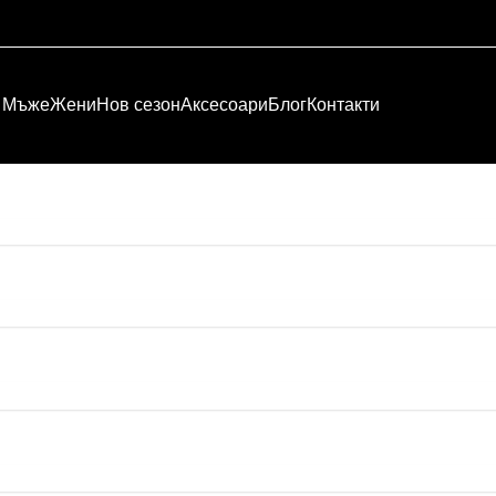
Мъже
Жени
Нов сезон
Аксесоари
Блог
Контакти