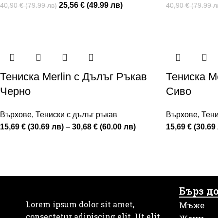
25,56 € (49.99 лв)
40,90 € (79.99 лв)
40,90 € (79.99 л
Тениска Merlin с Дълъг Ръкав
Тениска M
Черно
Сиво
Върхове
,
Тениски с дълъг ръкав
Върхове
,
Тени
15,69 € (30.69 лв)
–
30,68 € (60.00 лв)
15,69 € (30.69
Бърз д
Lorem ipsum dolor sit amet,
Мъже
consectetur adipiscing elit. Ut elit