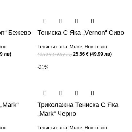
on“ Бежево
Тениска С Яка „Vernon“ Сиво
зон
Тениски с яка
,
Мъже
,
Нов сезон
99 лв)
25,56 € (49.99 лв)
40,90 € (79.99 лв)
-31%
„Mark“
Триколажна Тениска С Яка
„Mark“ Черно
зон
Тениски с яка
,
Мъже
,
Нов сезон