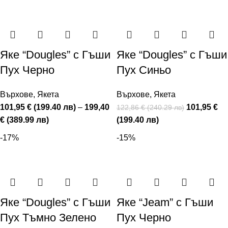
Яке “Dougles” с Гъши
Яке “Dougles” с Гъши
Пух Черно
Пух Синьо
Върхове
,
Якета
Върхове
,
Якета
101,95 € (199.40 лв)
–
199,40
101,95 €
122,86 € (240.29 лв)
€ (389.99 лв)
(199.40 лв)
-17%
-15%
Яке “Dougles” с Гъши
Яке “Jeam” с Гъши
Пух Тъмно Зелено
Пух Черно