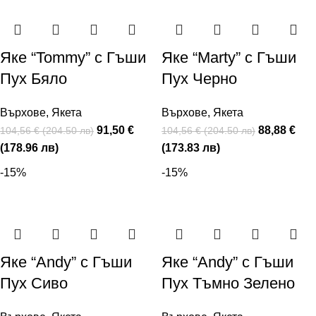
Яке “Tommy” с Гъши
Яке “Marty” с Гъши
Пух Бяло
Пух Черно
Върхове
,
Якета
Върхове
,
Якета
91,50 €
88,88 €
104,56 € (204.50 лв)
104,56 € (204.50 лв)
(178.96 лв)
(173.83 лв)
-15%
-15%
Яке “Andy” с Гъши
Яке “Andy” с Гъши
Пух Сиво
Пух Тъмно Зелено