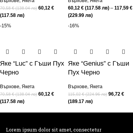
Върхове
,
Якета
Върхове
,
Якета
60,12 €
60,12 € (117.58 лв)
–
117,59 €
70,58 € (138.04 лв)
(117.58 лв)
(229.99 лв)
-15%
-16%
Яке “Luc” с Гъши Пух
Яке “Genius” с Гъши
Черно
Пух Черно
Върхове
,
Якета
Върхове
,
Якета
60,12 €
96,72 €
70,58 € (138.04 лв)
115,02 € (224.96 лв)
(117.58 лв)
(189.17 лв)
Lorem ipsum dolor sit amet, consectetur