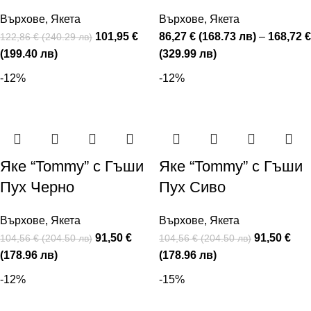
Върхове
,
Якета
Върхове
,
Якета
101,95 €
86,27 € (168.73 лв)
–
168,72 €
122,86 € (240.29 лв)
(199.40 лв)
(329.99 лв)
-12%
-12%
Яке “Tommy” с Гъши
Яке “Tommy” с Гъши
Пух Черно
Пух Сиво
Върхове
,
Якета
Върхове
,
Якета
91,50 €
91,50 €
104,56 € (204.50 лв)
104,56 € (204.50 лв)
(178.96 лв)
(178.96 лв)
-12%
-15%