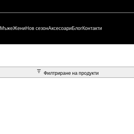
Мъже
Жени
Нов сезон
Аксесоари
Блог
Контакти
Филтриране на продукти