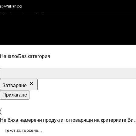
nfo@lufian.bg
Skip to navigation
Skip to main content
Начало
Без категория
Затваряне
Прилагане
Не бяха намерени продукти, отговарящи на критериите Ви.