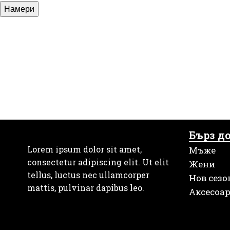
Намери
Бърз д
Lorem ipsum dolor sit amet,
Мъже
consectetur adipiscing elit. Ut elit
Жени
tellus, luctus nec ullamcorper
Нов сезо
mattis, pulvinar dapibus leo.
Аксесоа